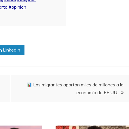
arto
#opinion
LinkedIn
e
Los migrantes aportan miles de millones a la
economía de EE.UU.