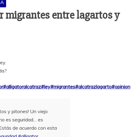
SA
r migrantes entre lagartos y
ey.
da?
or
#alligatoralcatraz
#ley
#migrantes
#alcatrazlagarto
#opinion
tos y pitones! Un viejo
no es seguridad… es
Estás de acuerdo con esta
guridad
#alligator