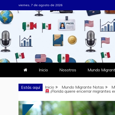
Saltar
viernes, 7 de agosto de 2026
al
contenido
MUNDO MIG
DONDE TODOS SOMOS MIGRAN
Inicio
Nosotros
Mundo Migrant
Inicio
Mundo Migrante Notas
M
Estás aquí
¡Florida quiere encerrar migrantes e