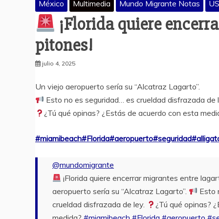
México
Multimedia
Mundo Migrante Notas
U
¡Florida quiere encerra
pitones!
julio 4, 2025
Un viejo aeropuerto sería su “Alcatraz Lagarto”.
Esto no es seguridad… es crueldad disfrazada de l
¿Tú qué opinas? ¿Estás de acuerdo con esta medi
#miamibeach
#Florida
#aeropuerto
#seguridad
#alligat
@mundomigrante
¡Florida quiere encerrar migrantes entre lagar
aeropuerto sería su “Alcatraz Lagarto”.
Esto 
crueldad disfrazada de ley.
¿Tú qué opinas? ¿
medida?
#miamibeach
#Florida
#aeropuerto
#se