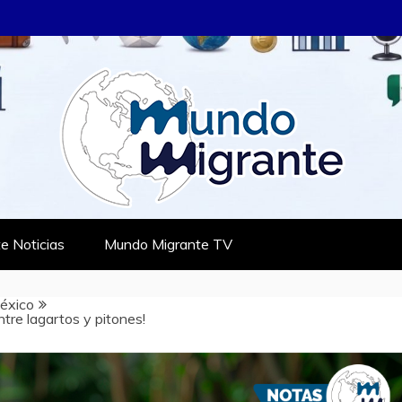
RANTE
TES
e Noticias
Mundo Migrante TV
éxico
ntre lagartos y pitones!