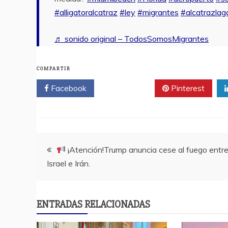
#alligatoralcatraz
#ley
#migrantes
#alcatrazlag
♬ sonido original – TodosSomosMigrantes
COMPARTIR
Facebook
Twitter
Pinterest
Navegación
¡Atención!Trump anuncia cese al fuego entr
Israel e Irán.
de
entradas
ENTRADAS RELACIONADAS