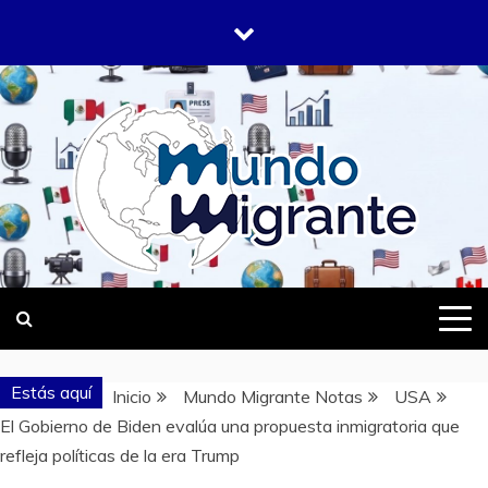
Saltar
al
contenido
DONDE TODOS SOMOS MIGRANTES
MUNDO
MIGRANTE
Estás aquí
Inicio
Mundo Migrante Notas
USA
El Gobierno de Biden evalúa una propuesta inmigratoria que
refleja políticas de la era Trump