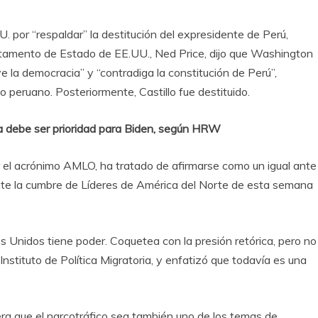
 por “respaldar” la destitución del expresidente de Perú,
rtamento de Estado de EE.UU., Ned Price, dijo que Washington
 la democracia” y “contradiga la constitución de Perú”,
o peruano. Posteriormente, Castillo fue destituido.
era debe ser prioridad para Biden, según HRW
 el acrónimo AMLO, ha tratado de afirmarse como un igual ante
nte la cumbre de Líderes de América del Norte de esta semana
 Unidos tiene poder. Coquetea con la presión retórica, pero no
 Instituto de Política Migratoria, y enfatizó que todavía es una
ra que el narcotráfico sea también uno de los temas de