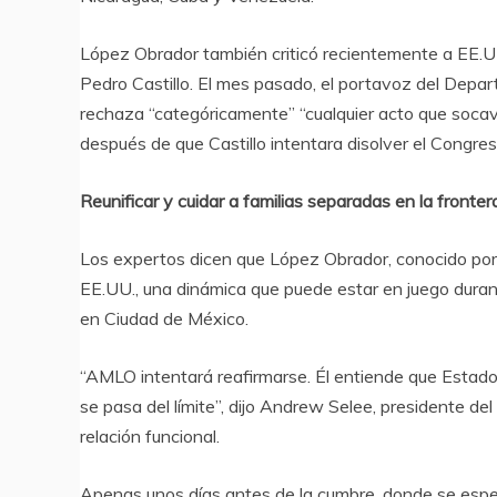
López Obrador también criticó recientemente a EE.UU.
Pedro Castillo. El mes pasado, el portavoz del Depa
rechaza “categóricamente” “cualquier acto que socave
después de que Castillo intentara disolver el Congres
Reunificar y cuidar a familias separadas en la front
Los expertos dicen que López Obrador, conocido por
EE.UU., una dinámica que puede estar en juego dura
en Ciudad de México.
“AMLO intentará reafirmarse. Él entiende que Estados
se pasa del límite”, dijo Andrew Selee, presidente del
relación funcional.
Apenas unos días antes de la cumbre, donde se espe