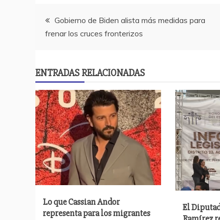
Navegación
Gobierno de Biden alista más medidas para
frenar los cruces fronterizos
de
entradas
ENTRADAS RELACIONADAS
Lo que Cassian Andor
El Diputa
representa para los migrantes
Ramírez r