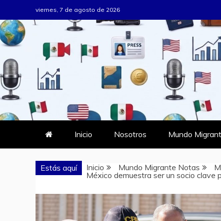
Saltar
viernes, 7 de agosto de 2026
al
contenido
MUNDO MIG
DONDE TODOS SOMOS MIGRAN
Inicio
Nosotros
Mundo Migrant
Inicio
Mundo Migrante Notas
M
Estás aquí
México demuestra ser un socio clave p