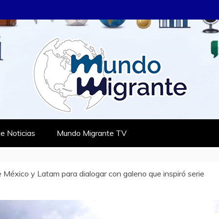
RANTE
TES
e Noticias
Mundo Migrante TV
 México y Latam para dialogar con galeno que inspiró serie