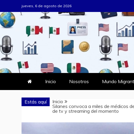
Saltar
jueves, 6 de agosto de 2026
al
contenido
MUNDO MIG
DONDE TODOS SOMOS MIGRAN
Inicio
Nosotros
Mundo Migrant
Inicio
Estás aquí
Silanes convoca a miles de médicos de
de tv y streaming del momento