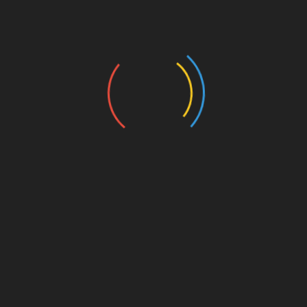
 El derecho a la salud
 prioridad en todos los países
tención de los pacientes contagiados de COVID-19. Los
 muy afectados, provocando un retroceso de los derechos
LinkedIn