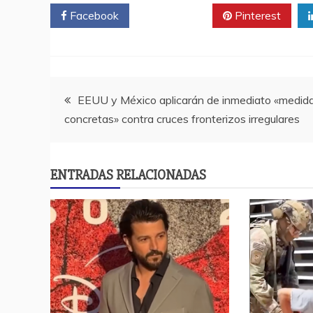
Facebook
Twitter
Pinterest
Navegación
EEUU y México aplicarán de inmediato «medid
concretas» contra cruces fronterizos irregulares
de
entradas
ENTRADAS RELACIONADAS