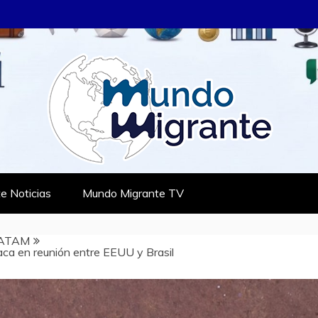
RANTE
TES
e Noticias
Mundo Migrante TV
ATAM
ca en reunión entre EEUU y Brasil