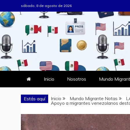
Saltar
sábado, 8 de agosto de 2026
al
contenido
MUNDO MIG
DONDE TODOS SOMOS MIGRAN
Inicio
Nosotros
Mundo Migrant
Inicio
Mundo Migrante Notas
L
Estás aquí
Apoyo a migrantes venezolanos desta