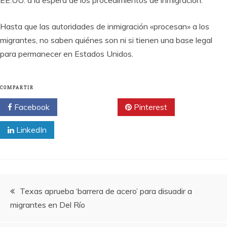
EE.UU. a la espera de los procedimientos de inmigración.
Hasta que las autoridades de inmigración «procesan» a los
migrantes, no saben quiénes son ni si tienen una base legal
para permanecer en Estados Unidos.
COMPARTIR
Facebook
Twitter
Pinterest
LinkedIn
Navegación
Texas aprueba ‘barrera de acero’ para disuadir a
migrantes en Del Río
de