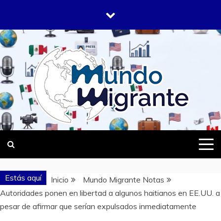
Saltar
al
contenido
DONDE TODOS SOMOS MIGRANTES
MUNDO
MIGRANTE
Estás aquí
Inicio
Mundo Migrante Notas
Autoridades ponen en libertad a algunos haitianos en EE.UU. a
pesar de afirmar que serían expulsados inmediatamente