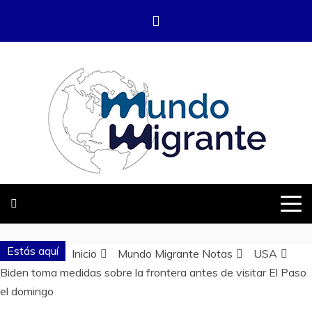
Saltar
al
contenido
DONDE TODOS SOMOS MIGRANTES
MUNDO
MIGRANTE
Estás aquí
Inicio
Mundo Migrante Notas
USA
Biden toma medidas sobre la frontera antes de visitar El Paso
el domingo