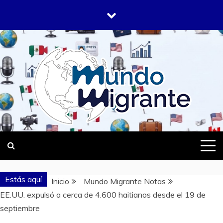
Saltar
al
contenido
DONDE TODOS SOMOS MIGRANTES
MUNDO
MIGRANTE
Estás aquí
Inicio
Mundo Migrante Notas
EE.UU. expulsó a cerca de 4.600 haitianos desde el 19 de
septiembre