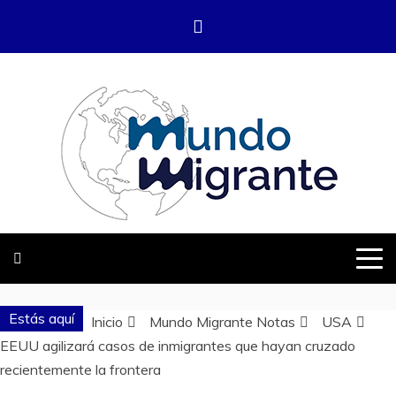
Saltar
al
contenido
DONDE TODOS SOMOS MIGRANTES
MUNDO
MIGRANTE
Estás aquí
Inicio
Mundo Migrante Notas
USA
EEUU agilizará casos de inmigrantes que hayan cruzado
recientemente la frontera