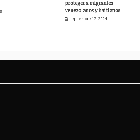
proteger a migrantes
venezolanos y haitianos
25
septiembre 17, 2024