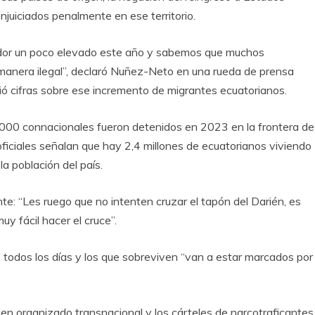
enjuiciados penalmente en ese territorio.
uador un poco elevado este año y sabemos que muchos
manera ilegal”, declaró Nuñez-Neto en una rueda de prensa
ió cifras sobre ese incremento de migrantes ecuatorianos.
000 connacionales fueron detenidos en 2023 en la frontera de
iciales señalan que hay 2,4 millones de ecuatorianos viviendo
a población del país.
te: “Les ruego que no intenten cruzar el tapón del Darién, es
y fácil hacer el cruce”.
todos los días y los que sobreviven “van a estar marcados por
men organizado transnacional y los cárteles de narcotraficantes