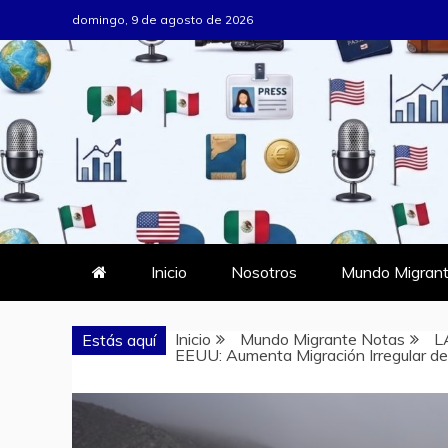
Saltar
domingo, 9 de agosto de 2026
al
contenido
MUNDO MIG
DONDE TODOS SOMOS MIGRAN
Inicio
Nosotros
Mundo Migrant
Inicio
Mundo Migrante Notas
L
Estás aquí
EEUU: Aumenta Migración Irregular de