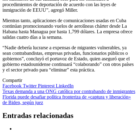
procedimientos de deportación de acuerdo con las leyes de
inmigración de EEUU”, agregó Miller.
Mientras tanto, aplicaciones de comunicaciones usadas en Cuba
continúan promocionando vuelos de aerolíneas chárter desde La
Habana hasta Managua por hasta 1,799 dólares. La empresa ofrece
salidas cuatro días a la semana.
“Nadie debería lucrarse a expensas de migrantes vulnerables, ya
sean contrabandistas, empresas privadas, funcionarios públicos o
gobiernos”, concluyó el portavoz de Estado, quien aseguró que el
gobierno estadounidense continuará “colaborando” con otros países
y el sector privado para “eliminar” esta práctica.
Compartir
Facebook
Twitter
Pinterest
LinkedIn
Navegación
Texas demanda a una ONG católica por contrabando de inmigrantes
Florida puede desafiar política fronteriza de «captura y liberación»
de
de Biden, según juez
entradas
Entradas relacionadas