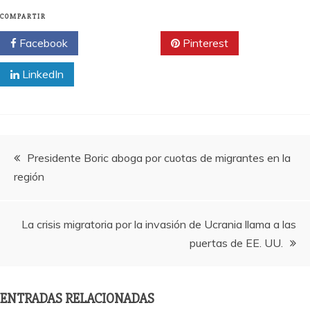
COMPARTIR
Facebook
Twitter
Pinterest
LinkedIn
Navegación
Presidente Boric aboga por cuotas de migrantes en la
región
de
entradas
La crisis migratoria por la invasión de Ucrania llama a las
puertas de EE. UU.
ENTRADAS RELACIONADAS