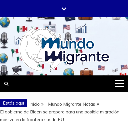
Saltar
al
contenido
DONDE TODOS SOMOS MIGRANTES
MUNDO
MIGRANTE
Estás aquí
Inicio
Mundo Migrante Notas
El gobierno de Biden se prepara para una posible migración
masiva en la frontera sur de EU