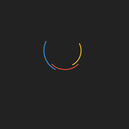
Lankford dijo que las posibilidades de lograr una solución de
seguridad fronteriza son “bastante escasas” este año. “En
este punto, nadie parece querer tener una conversación seria
al respecto”, dijo.
Incluso si fuera aprobado en el Senado, los líderes republicanos
han dejado claro que el proyecto de ley estaría muerto al llegar
a la Cámara.
El senador Ted Cruz, republicano por Texas, que se enfrenta a
la reelección este otoño, afirmó que el proyecto de ley de
seguridad fronteriza estaba “diseñado para fracasar”.
“De hecho, podemos cuantificar matemáticamente las
posibilidades que tiene este proyecto de ley de ser aprobado