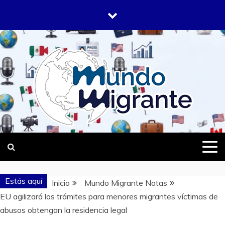
Saltar
al
contenido
DONDE TODOS SOMOS MIGRANTES
MUNDO
MIGRANTE
Estás aquí
Inicio
Mundo Migrante Notas
EU agilizará los trámites para menores migrantes víctimas de
abusos obtengan la residencia legal