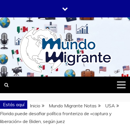
Saltar
al
contenido
DONDE TODOS SOMOS MIGRANTES
MUNDO
MIGRANTE
Estás aquí
Inicio
Mundo Migrante Notas
USA
Florida puede desafiar política fronteriza de «captura y
liberación» de Biden, según juez