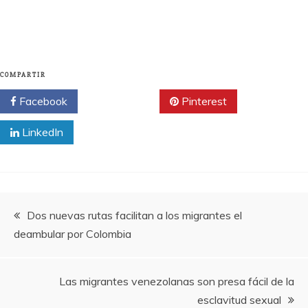
COMPARTIR
Facebook
Twitter
Pinterest
LinkedIn
Navegación
Dos nuevas rutas facilitan a los migrantes el
deambular por Colombia
de
entradas
Las migrantes venezolanas son presa fácil de la
esclavitud sexual