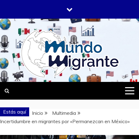
Saltar
al
contenido
DONDE TODOS SOMOS MIGRANTES
MUNDO
MIGRANTE
Estás aquí
Inicio
Multimedia
Incertidumbre en migrantes por «Permanezcan en México»