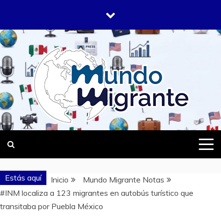
Saltar
al
contenido
DONDE TODOS SOMOS MIGRANTES
MUNDO
MIGRANTE
Estás aquí
Inicio
Mundo Migrante Notas
#INM localiza a 123 migrantes en autobús turístico que
transitaba por Puebla México