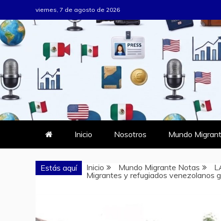
Saltar
viernes, 7 de agosto de 2026
al
contenido
MUNDO MIG
DONDE TODOS SOMOS MIGRAN
Inicio
Nosotros
Mundo Migrant
Inicio
Mundo Migrante Notas
L
Estás aquí
Migrantes y refugiados venezolanos g