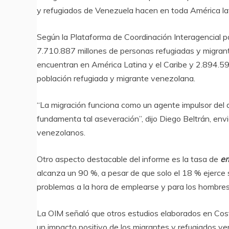
y refugiados de Venezuela hacen en toda América lati
Según la Plataforma de Coordinación Interagencial p
7.710.887 millones de personas refugiadas y migran
encuentran en América Latina y el Caribe y 2.894.5
población refugiada y migrante venezolana.
“La migración funciona como un agente impulsor del d
fundamenta tal aseveración”, dijo Diego Beltrán, env
venezolanos.
Otro aspecto destacable del informe es la tasa de
em
alcanza un 90 %, a pesar de que solo el 18 % ejerce
problemas a la hora de emplearse y para los hombres 
La OIM señaló que otros estudios elaborados en Cos
un impacto positivo de los migrantes y refugiados v