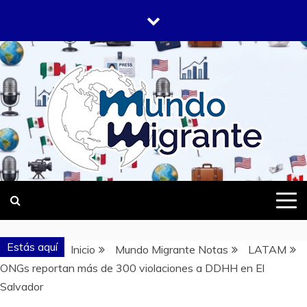
Saltar
al
contenido
DONDE TODOS SOMOS MIGRANTES
MUNDO
MIGRANTE
Estás aquí
Inicio
Mundo Migrante Notas
LATAM
ONGs reportan más de 300 violaciones a DDHH en El
Salvador