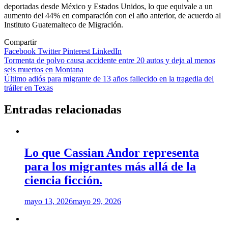
deportadas desde México y Estados Unidos, lo que equivale a un
aumento del 44% en comparación con el año anterior, de acuerdo al
Instituto Guatemalteco de Migración.
Compartir
Facebook
Twitter
Pinterest
LinkedIn
Navegación
Tormenta de polvo causa accidente entre 20 autos y deja al menos
seis muertos en Montana
de
Último adiós para migrante de 13 años fallecido en la tragedia del
entradas
tráiler en Texas
Entradas relacionadas
Lo que Cassian Andor representa
para los migrantes más allá de la
ciencia ficción.
mayo 13, 2026
mayo 29, 2026