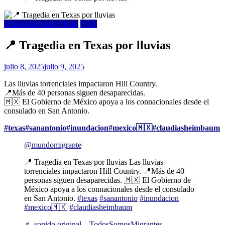
Mundo Migrante Notas
USA
📍 Tragedia en Texas por lluvias
julio 8, 2025
julio 9, 2025
Las lluvias torrenciales impactaron Hill Country.
📍Más de 40 personas siguen desaparecidas.
🇲🇽 El Gobierno de México apoya a los connacionales desde el
consulado en San Antonio.
#texas
#sanantonio
#inundacion
#mexico🇲🇽
#claudiasheimbaum
@mundomigrante
📍 Tragedia en Texas por lluvias Las lluvias
torrenciales impactaron Hill Country. 📍Más de 40
personas siguen desaparecidas. 🇲🇽 El Gobierno de
México apoya a los connacionales desde el consulado
en San Antonio.
#texas
#sanantonio
#inundacion
#mexico🇲🇽
#claudiasheimbaum
♬ sonido original – TodosSomosMigrantes