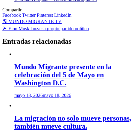
Compartir
Facebook
Twitter
Pinterest
LinkedIn
Navegación
🌎 MUNDO MIGRANTE TV
de
🚨 Elon Musk lanza su propio partido político
entradas
Entradas relacionadas
Mundo Migrante presente en la
celebración del 5 de Mayo en
Washington D.C.
mayo 18, 2026
mayo 18, 2026
La migración no solo mueve personas,
también mueve cultura.