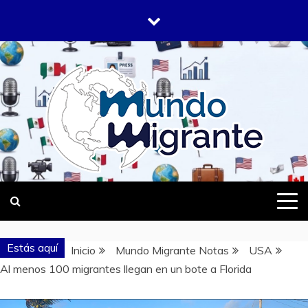
Saltar
al
contenido
DONDE TODOS SOMOS MIGRANTES
MUNDO
MIGRANTE
Estás aquí
Inicio
Mundo Migrante Notas
USA
Al menos 100 migrantes llegan en un bote a Florida