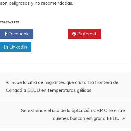
son peligrosas y no recomendadas.
COMPARTIR
Facebook
Twitter
Pinterest
LinkedIn
Navegación
Sube la cifra de migrantes que cruzan la frontera de
Canadá a EEUU en temperaturas gélidas
de
entradas
Se extiende el uso de la aplicación CBP One entre
quienes buscan emigrar a EEUU