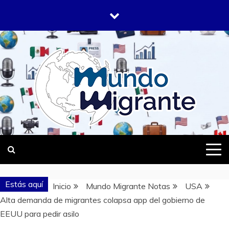
Saltar
al
contenido
DONDE TODOS SOMOS MIGRANTES
MUNDO
MIGRANTE
Estás aquí
Inicio
Mundo Migrante Notas
USA
Alta demanda de migrantes colapsa app del gobierno de
EEUU para pedir asilo