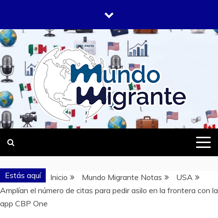
Saltar
al
contenido
DONDE TODOS SOMOS MIGRANTES
MUNDO
MIGRANTE
Estás aquí
Inicio
Mundo Migrante Notas
USA
Amplían el número de citas para pedir asilo en la frontera con la
app CBP One