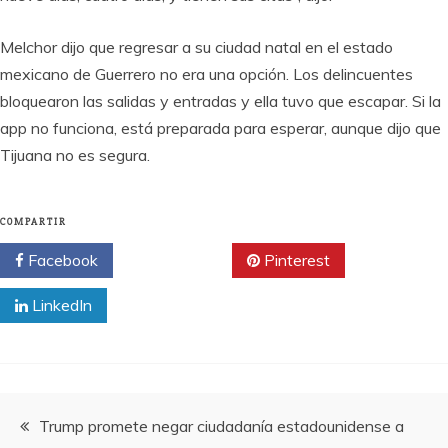
Melchor dijo que regresar a su ciudad natal en el estado
mexicano de Guerrero no era una opción. Los delincuentes
bloquearon las salidas y entradas y ella tuvo que escapar. Si la
app no funciona, está preparada para esperar, aunque dijo que
Tijuana no es segura.
COMPARTIR
Facebook
Twitter
Pinterest
LinkedIn
Navegación
Trump promete negar ciudadanía estadounidense a