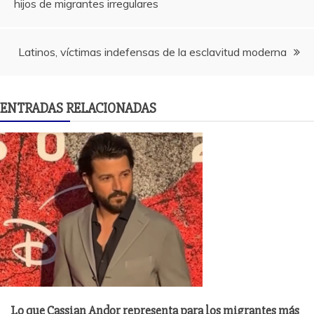
hijos de migrantes irregulares
de
entradas
Latinos, víctimas indefensas de la esclavitud moderna
ENTRADAS RELACIONADAS
Lo que Cassian Andor representa para los migrantes más