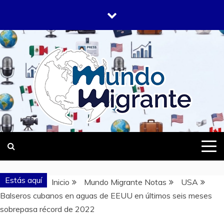
Saltar
al
contenido
DONDE TODOS SOMOS MIGRANTES
MUNDO
MIGRANTE
Estás aquí
Inicio
Mundo Migrante Notas
USA
Balseros cubanos en aguas de EEUU en últimos seis meses
sobrepasa récord de 2022