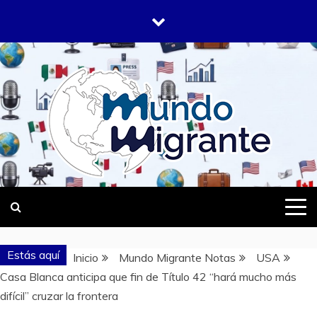
Saltar
al
contenido
DONDE TODOS SOMOS MIGRANTES
MUNDO
MIGRANTE
Estás aquí
Inicio
Mundo Migrante Notas
USA
Casa Blanca anticipa que fin de Título 42 “hará mucho más
difícil” cruzar la frontera