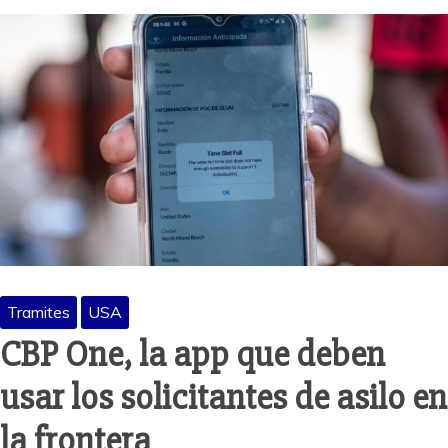
Tramites
USA
CBP One, la app que deben
usar los solicitantes de asilo en
la frontera