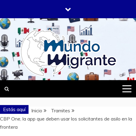
Saltar
al
contenido
DONDE TODOS SOMOS MIGRANTES
MUNDO
MIGRANTE
Estás aquí
Inicio
Tramites
CBP One, la app que deben usar los solicitantes de asilo en la
frontera