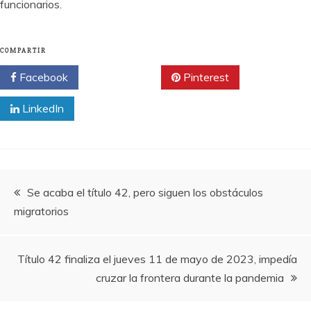
funcionarios.
COMPARTIR
Facebook
Twitter
Pinterest
LinkedIn
Navegación
Se acaba el título 42, pero siguen los obstáculos
migratorios
de
entradas
Título 42 finaliza el jueves 11 de mayo de 2023, impedía
cruzar la frontera durante la pandemia