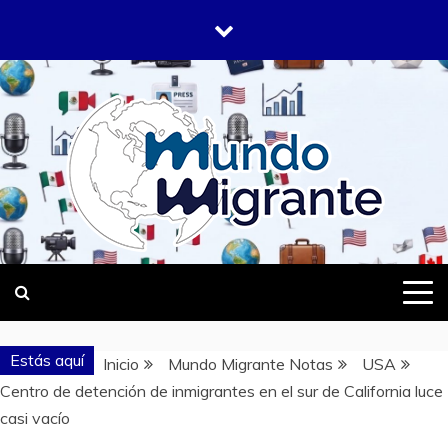
Saltar
al
contenido
DONDE TODOS SOMOS MIGRANTES
MUNDO
MIGRANTE
Estás aquí
Inicio
Mundo Migrante Notas
USA
Centro de detención de inmigrantes en el sur de California luce
casi vacío