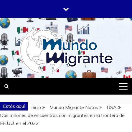
Saltar
al
contenido
DONDE TODOS SOMOS MIGRANTES
MUNDO
MIGRANTE
Estás aquí
Inicio
Mundo Migrante Notas
USA
Dos millones de encuentros con migrantes en la frontera de
EE.UU. en el 2022