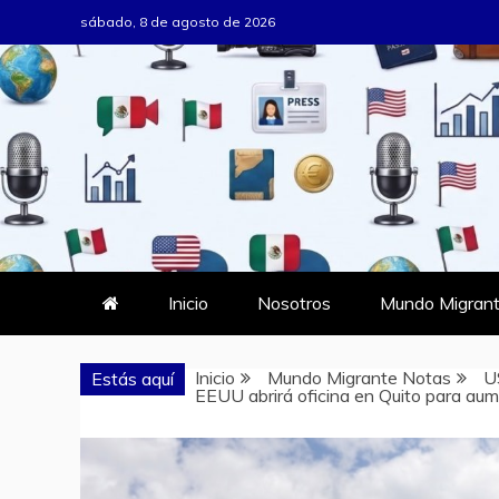
Saltar
sábado, 8 de agosto de 2026
al
contenido
MUNDO MIG
DONDE TODOS SOMOS MIGRAN
Inicio
Nosotros
Mundo Migrant
Inicio
Mundo Migrante Notas
U
Estás aquí
EEUU abrirá oficina en Quito para au