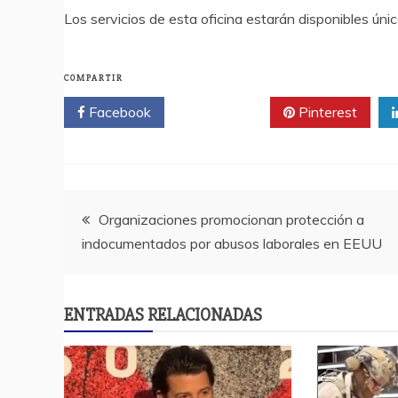
Los servicios de esta oficina estarán disponibles úni
COMPARTIR
Facebook
Twitter
Pinterest
Navegación
Organizaciones promocionan protección a
indocumentados por abusos laborales en EEUU
de
entradas
ENTRADAS RELACIONADAS