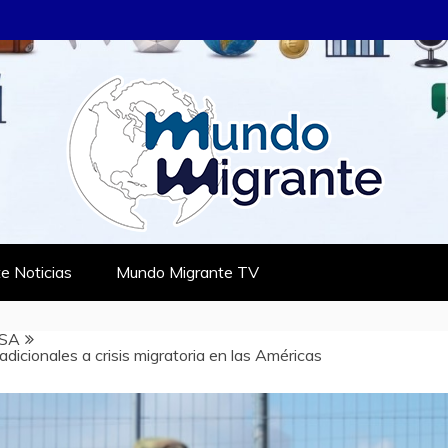
RANTE
TES
e Noticias
Mundo Migrante TV
SA
icionales a crisis migratoria en las Américas