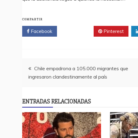
COMPARTIR
Facebook
Twitter
Pinterest
Navegación
Chile empadrona a 105.000 migrantes que
ingresaron clandestinamente al país
de
entradas
ENTRADAS RELACIONADAS