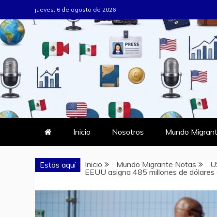
Saltar
jueves, 6 de agosto de 2026
al
contenido
MUNDO MIG
DONDE TODOS SOMOS MIGRAN
Inicio
Nosotros
Mundo Migrant
Inicio
Mundo Migrante Notas
U
Estás aquí
EEUU asigna 485 millones de dólares ad