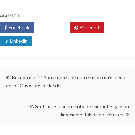
COMPARTIR
Facebook
Twitter
Pinterest
LinkedIn
Navegación
Rescatan a 113 migrantes de una embarcación cerca
de los Cayos de la Florida
de
entradas
ONG: oficiales hacen mofa de migrantes y usan
direcciones falsas en trámites