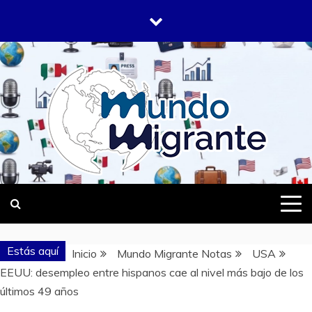
Saltar
al
contenido
DONDE TODOS SOMOS MIGRANTES
MUNDO
MIGRANTE
Estás aquí
Inicio
Mundo Migrante Notas
USA
EEUU: desempleo entre hispanos cae al nivel más bajo de los
últimos 49 años