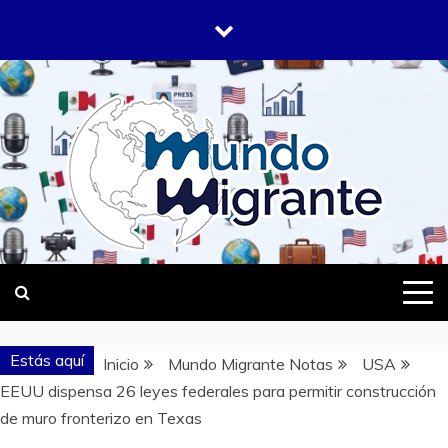
Saltar
al
contenido
DONDE TODOS SOMOS MIGRANTES
MUNDO
MIGRANTE
Estás aquí
Inicio
Mundo Migrante Notas
USA
EEUU dispensa 26 leyes federales para permitir construcción
de muro fronterizo en Texas