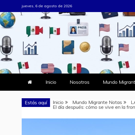
Saltar
jueves, 6 de agosto de 2026
al
contenido
MUNDO MIG
DONDE TODOS SOMOS MIGRAN
Inicio
Nosotros
Mundo Migrant
Inicio
Mundo Migrante Notas
L
Estás aquí
El día después: cómo se vive en la front