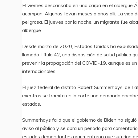
El viernes descansaba en una carpa en el albergue 
acampan. Algunos llevan meses o años allí. La vida d
peligrosa. El jueves por la noche, un migrante fue alc
albergue.
Desde marzo de 2020, Estados Unidos ha expulsado 
llamado Título 42, una disposición de salud pública que
prevenir la propagación del COVID-19, aunque es un
internacionales.
El juez federal de distrito Robert Summerhays, de La
mientras se tramita en la corte una demanda encabe
estados.
Summerhays falló que el gobierno de Biden no siguió 
aviso al público y se abra un periodo para comentarios 
estados demandantes argumentaron que sufrirían perju