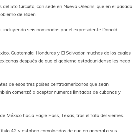
s del 5to Circuito, con sede en Nueva Orleans, que en el pasad
gobierno de Biden.
, incluyendo seis nominados por el expresidente Donald
éxico, Guatemala, Honduras y El Salvador, muchos de los cuales
exicanas después de que el gobierno estadounidense les negó
ntes de esos tres países centroamericanos que sean
mbién comenzó a aceptar números limitados de cubanos y
e México hacia Eagle Pass, Texas, tras el fallo del viernes.
Título 42 y estaban complacidos de que en general a sus