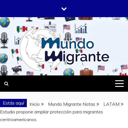
Saltar
al
contenido
DONDE TODOS SOMOS MIGRANTES
MUNDO
MIGRANTE
Estás aquí
Inicio
Mundo Migrante Notas
LATAM
Estudio propone ampliar protección para migrantes
centroamericanos