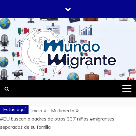
Saltar
al
contenido
DONDE TODOS SOMOS MIGRANTES
MUNDO
MIGRANTE
Estás aquí
Inicio
Multimedia
#EU buscan a padres de otros 337 niños #migrantes
separados de su familia