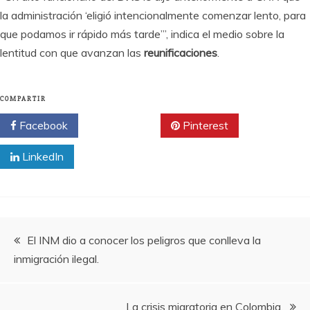
la administración ‘eligió intencionalmente comenzar lento, para
que podamos ir rápido más tarde’”, indica el medio sobre la
lentitud con que avanzan las
reunificaciones
.
COMPARTIR
Facebook
Twitter
Pinterest
LinkedIn
Navegación
El INM dio a conocer los peligros que conlleva la
inmigración ilegal.
de
entradas
La crisis migratoria en Colombia.