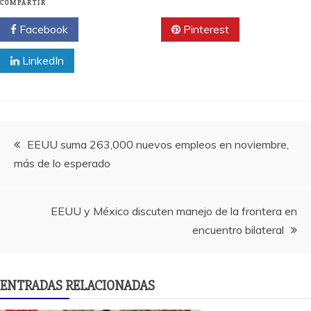
COMPARTIR
Facebook
Twitter
Pinterest
LinkedIn
Navegación
EEUU suma 263,000 nuevos empleos en noviembre,
más de lo esperado
de
entradas
EEUU y México discuten manejo de la frontera en
encuentro bilateral
ENTRADAS RELACIONADAS