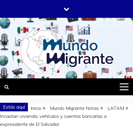
Saltar
al
contenido
DONDE TODOS SOMOS MIGRANTES
MUNDO
MIGRANTE
Estás aquí
Inicio
Mundo Migrante Notas
LATAM
Incautan vivienda, vehículos y cuentas bancarias a
expresidente de El Salvador