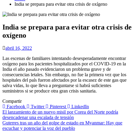
India se prepara para evitar otra crisis de oxígeno
India se prepara para evitar otra crisis de
oxígeno
abril 16, 2022
Las escenas de familiares intentando desesperadamente encontrar
oxígeno para los pacientes hospitalizados por el COVID-19 en la
India el año pasado evidenciaron un problema grave y de
consecuencias letales. Sin embargo, no fue la primera vez que los
hospitales del país fueron afectados por la escasez de este gas que
salva vidas, lo que lleva a preguntarse si habrá suficientes
suministros si se produce otra gran crisis sanitaria.
Compartir
Facebook
Twitter
Pinterest
LinkedIn
Navegación
El lanzamiento de un nuevo misil por Corea del Norte podría
desencadenar una escalada de tensión
de
Guterres tras un año del golpe de estado en Myanmar: Hay que
entradas
escuchar y potenciar la voz del pueblo