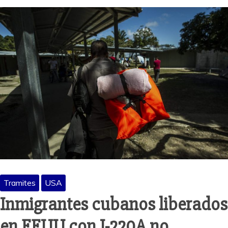
Tramites
USA
Inmigrantes cubanos liberados
en EEUU con I-220A no