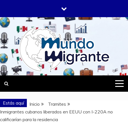
Saltar
al
contenido
DONDE TODOS SOMOS MIGRANTES
MUNDO
MIGRANTE
Estás aquí
Inicio
Tramites
Inmigrantes cubanos liberados en EEUU con I-220A no
calificarían para la residencia