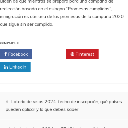
Biden de que mientras se prepara para una campaña de
reelección basada en el eslogan “Promesas cumplidas”,
inmigración es aún una de las promesas de la campaña 2020
que sigue sin ser cumplida.
COMPARTIR
Facebook
Twitter
Pinterest
LinkedIn
Navegación
Lotería de visas 2024: fecha de inscripción, qué países
pueden aplicar y lo que debes saber
de