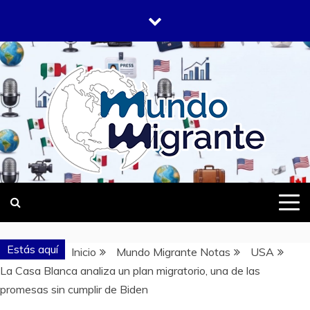
Saltar
al
contenido
DONDE TODOS SOMOS MIGRANTES
MUNDO
MIGRANTE
Estás aquí
Inicio
Mundo Migrante Notas
USA
La Casa Blanca analiza un plan migratorio, una de las
promesas sin cumplir de Biden