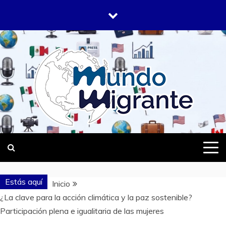
Saltar
al
contenido
DONDE TODOS SOMOS MIGRANTES
MUNDO
MIGRANTE
Estás aquí
Inicio
¿La clave para la acción climática y la paz sostenible?
Participación plena e igualitaria de las mujeres