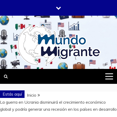
Saltar
al
contenido
DONDE TODOS SOMOS MIGRANTES
MUNDO
MIGRANTE
Estás aquí
Inicio
La guerra en Ucrania disminuirá el crecimiento económico
global y podría generar una recesión en los países en desarrollo