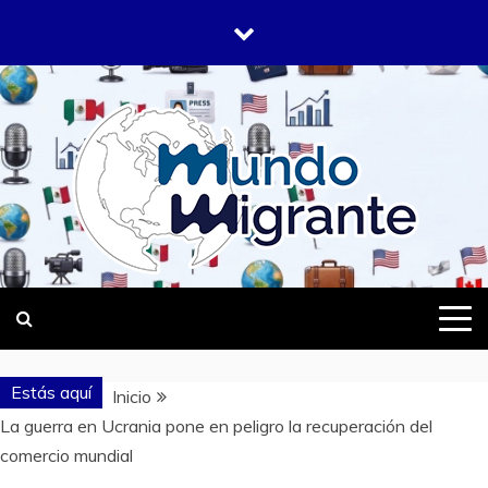
Saltar
al
contenido
DONDE TODOS SOMOS MIGRANTES
MUNDO
MIGRANTE
Estás aquí
Inicio
La guerra en Ucrania pone en peligro la recuperación del
comercio mundial