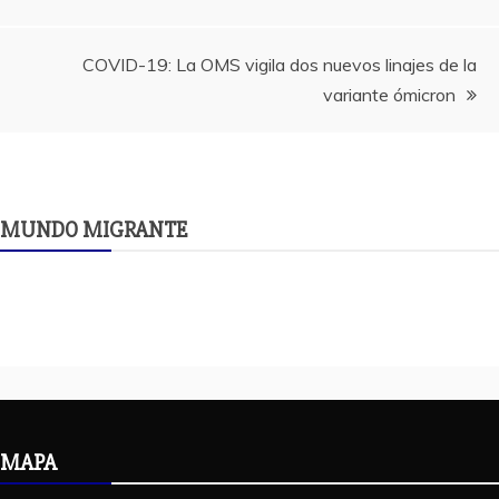
de
entradas
COVID-19: La OMS vigila dos nuevos linajes de la
variante ómicron
MUNDO MIGRANTE
MAPA