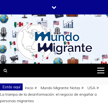
Saltar
al
contenido
DONDE TODOS SOMOS MIGRANTES
MUNDO
MIGRANTE
Estás aquí
Inicio
Mundo Migrante Notas
USA
La trampa de la desinformación: el negocio de engañar a
personas migrantes