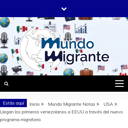
Saltar
al
contenido
DONDE TODOS SOMOS MIGRANTES
MUNDO
MIGRANTE
Estás aquí
Inicio
Mundo Migrante Notas
USA
Llegan los primeros venezolanos a EEUU a través del nuevo
programa migratorio