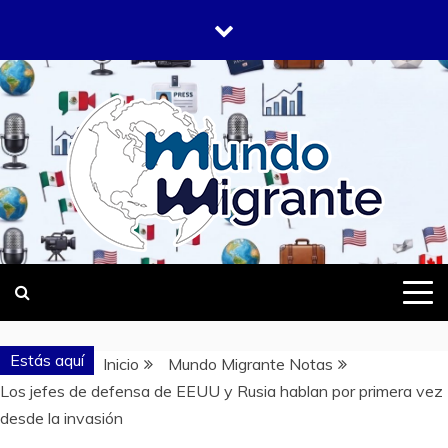
Saltar
al
contenido
DONDE TODOS SOMOS MIGRANTES
MUNDO
MIGRANTE
Estás aquí
Inicio
Mundo Migrante Notas
Los jefes de defensa de EEUU y Rusia hablan por primera vez
desde la invasión