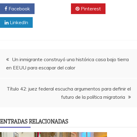
Facebook
Twitter
Pinterest
LinkedIn
Navegación
Un inmigrante construyó una histórica casa bajo tierra
en EEUU para escapar del calor
de
entradas
Título 42: juez federal escucha argumentos para definir el
futuro de la política migratoria
ENTRADAS RELACIONADAS