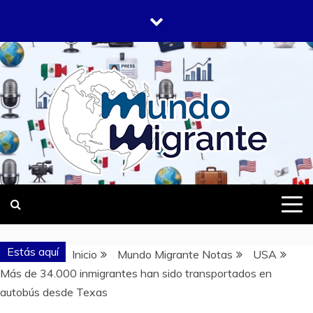
Saltar
al
contenido
DONDE TODOS SOMOS MIGRANTES
MUNDO
MIGRANTE
Estás aquí
Inicio
Mundo Migrante Notas
USA
Más de 34.000 inmigrantes han sido transportados en
autobús desde Texas