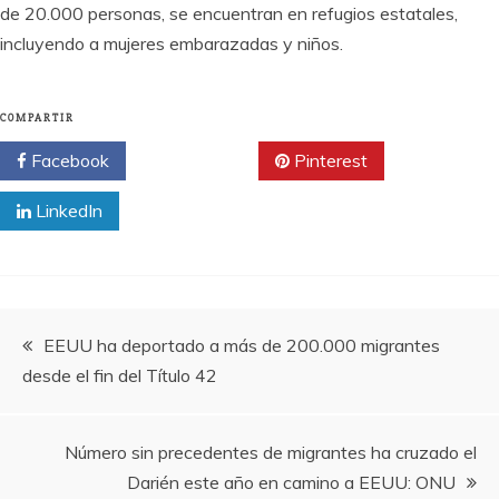
de 20.000 personas, se encuentran en refugios estatales,
incluyendo a mujeres embarazadas y niños.
COMPARTIR
Facebook
Twitter
Pinterest
LinkedIn
Navegación
EEUU ha deportado a más de 200.000 migrantes
desde el fin del Título 42
de
entradas
Número sin precedentes de migrantes ha cruzado el
Darién este año en camino a EEUU: ONU