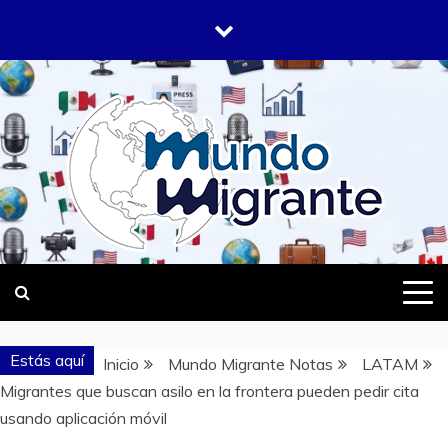
Saltar
al
contenido
DONDE TODOS SOMOS MIGRANTES
MUNDO
MIGRANTE
Estás aquí
Inicio
Mundo Migrante Notas
LATAM
Migrantes que buscan asilo en la frontera pueden pedir cita
usando aplicación móvil