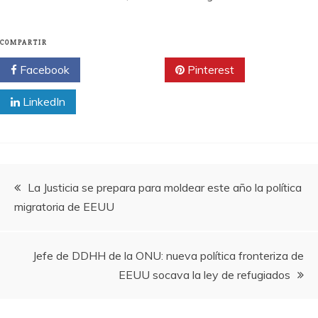
COMPARTIR
Facebook
Twitter
Pinterest
LinkedIn
Navegación
La Justicia se prepara para moldear este año la política
migratoria de EEUU
de
entradas
Jefe de DDHH de la ONU: nueva política fronteriza de
EEUU socava la ley de refugiados