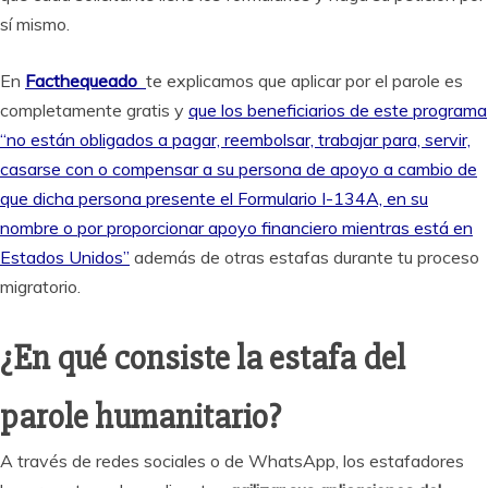
sí mismo.
En
Facthequeado
te explicamos que aplicar por el parole es
completamente gratis y
que los beneficiarios de este programa
“no están obligados a pagar, reembolsar, trabajar para, servir,
casarse con o compensar a su persona de apoyo a cambio de
que dicha persona presente el Formulario I-134A, en su
nombre o por proporcionar apoyo financiero mientras está en
Estados Unidos”
además de otras estafas durante tu proceso
migratorio.
¿En qué consiste la estafa del
parole humanitario?
A través de redes sociales o de WhatsApp, los estafadores