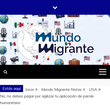
Saltar
al
contenido
DONDE TODOS SOMOS MIGRANTES
MUNDO
MIGRANTE
Estás aquí
Inicio
Mundo Migrante Notas
USA
No, no debes pagar por agilizar tu aplicación de parole
humanitario